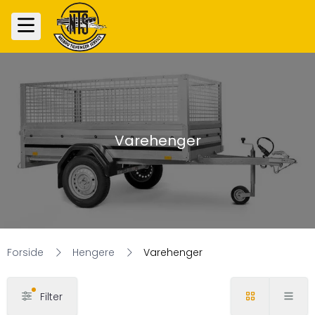
Varehenger
Forside
Hengere
Varehenger
Filter