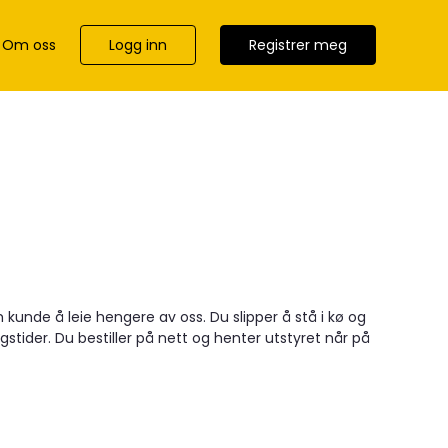
Logg inn
Registrer meg
Om oss
kunde å leie hengere av oss. Du slipper å stå i kø og
gstider. Du bestiller på nett og henter utstyret når på