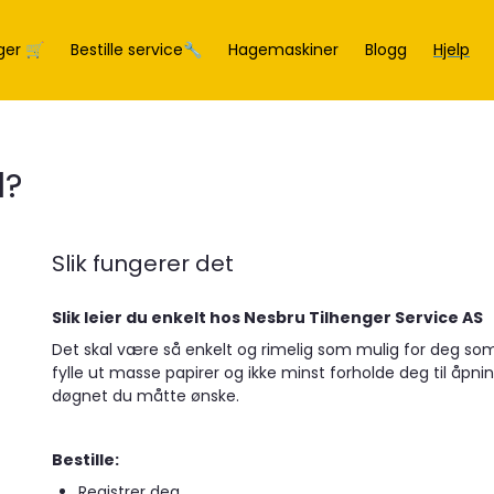
ger 🛒
Bestille service🔧
Hagemaskiner
Blogg
Hjelp
d?
Slik fungerer det
Slik leier du enkelt hos Nesbru Tilhenger Service AS
Det skal være så enkelt og rimelig som mulig for deg som 
fylle ut masse papirer og ikke minst forholde deg til åpnin
døgnet du måtte ønske.
Bestille:
Registrer deg.