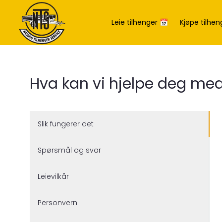
Leie tilhenger 📅
Kjøpe tilhen
Hva kan vi hjelpe deg me
Slik fungerer det
Spørsmål og svar
Leievilkår
Personvern