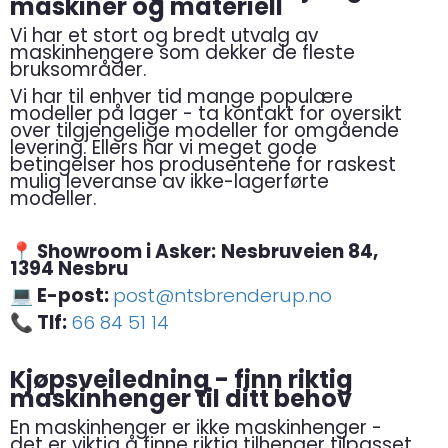
maskiner og materiell
Vi har et stort og bredt utvalg av
maskinhengere som dekker de fleste
bruksområder.
Vi har til enhver tid mange populære
modeller på lager - t
a kontakt for oversikt
over tilgjengelige modeller for omgående
levering. E
llers har vi meget gode
betingelser hos produsentene for raskest
mulig leveranse av ikke-lagerførte
modeller.
📍 Showroom i Asker:
Nesbruveien 84,
1394 Nesbru
💻 E-post:
post@ntsbrenderup.no
📞 Tlf:
66 84 51 14
Kjøpsveiledning - finn riktig
maskinhenger til ditt behov
En maskinhenger er ikke maskinhenger -
det er viktig å finne riktig tilhenger tilpasset